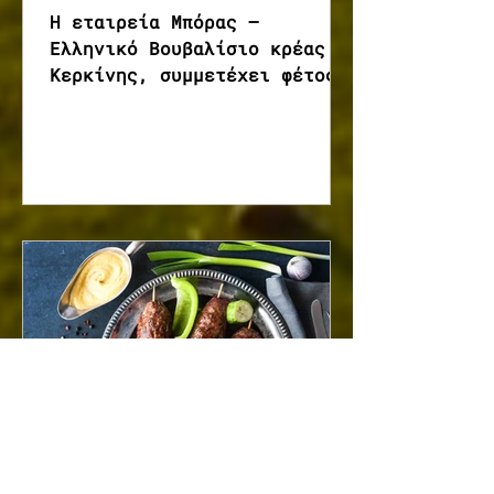
Η εταιρεία Μπόρας –
Ελληνικό Βουβαλίσιο κρέας
Κερκίνης, συμμετέχει φέτος
στην μεγαλύτερη έκθεση
τροφίμων & ποτών στην
Ευρώπη, την ANUGA. που
πραγματοποιείται στην πόλη
Κολωνία της Γερμανίας, από
τις 4 έως τις 8-10-2025. Θα
παρουσιάσουμε σε όλη την
Ευρώπη, για πρώτη φορά, τα
μοναδικά μας προϊόντα από
ελληνικό βουβαλίσιο κρέας
Κερκίνης.