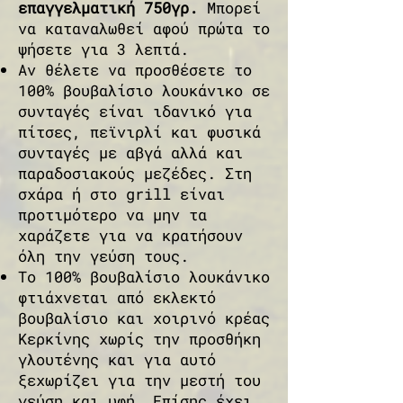
επαγγελματική 750γρ.
Μπορεί
να καταναλωθεί αφού πρώτα το
ψήσετε για 3 λεπτά.
Αν θέλετε να προσθέσετε το
100% βουβαλίσιο λουκάνικο σε
συνταγές είναι ιδανικό για
πίτσες, πεϊνιρλί και φυσικά
συνταγές με αβγά αλλά και
παραδοσιακούς μεζέδες. Στη
σχάρα ή στο grill είναι
προτιμότερο να μην τα
χαράζετε για να κρατήσουν
όλη την γεύση τους.
Το 100% βουβαλίσιο λουκάνικο
φτιάχνεται από εκλεκτό
βουβαλίσιο και χοιρινό κρέας
Κερκίνης χωρίς την προσθήκη
γλουτένης και για αυτό
ξεχωρίζει για την μεστή του
γεύση και υφή.
Επίσης έχει