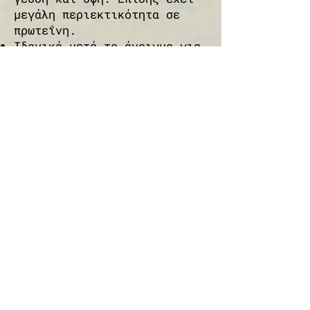
μεγάλη περιεκτικότητα σε
πρωτεΐνη.
Ιδανικά μετά το άνοιγμα για
να το συντηρήσετε στο ψυγείο
σας θα πρέπει να το τυλίξετε
με μεμβράνη τροφίμων για να
μην αφυδατωθεί με την ψύξη.
Μπορείτε να το καταναλώσετε
ακόμη και 1 εβδομάδα μετά το
άνοιγμα της συσκευασίας του
σε θερμοκρασία 4 έως 6
βαθμούς που είναι η
συνηθισμένη θερμοκρασία του
ψυγείου σας.