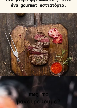
ένα gourmet εστιατόριο.
πως το
μαγειρεύουμε?