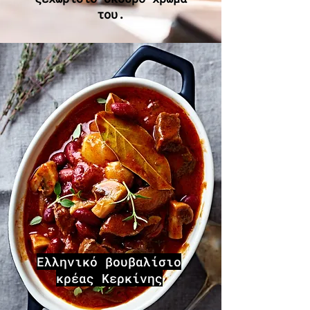
του.
Ελληνικό βουβαλίσιο
κρέας Κερκίνης