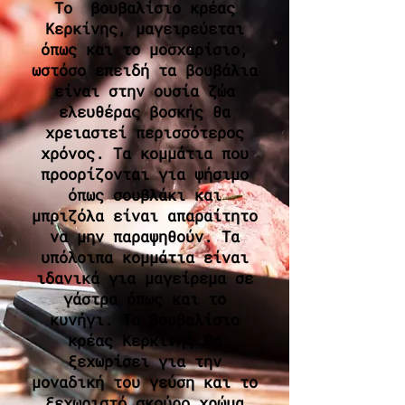
Το βουβαλίσιο κρέας
Κερκίνης, μαγειρεύεται
όπως και το μοσχαρίσιο,
ωστόσο επειδή τα βουβάλια
είναι στην ουσία ζώα
ελευθέρας βοσκής θα
χρειαστεί περισσότερος
χρόνος. Τα κομμάτια που
προορίζονται για ψήσιμο
όπως σουβλάκι και
μπριζόλα είναι απαραίτητο
να μην παραψηθούν. Τα
υπόλοιπα κομμάτια είναι
ιδανικά για μαγείρεμα σε
γάστρα όπως και το
κυνήγι. Το βουβαλίσιο
κρέας Κερκίνης θα
ξεχωρίσει για την
μοναδική του γεύση και το
ξεχωριστό σκούρο χρώμα