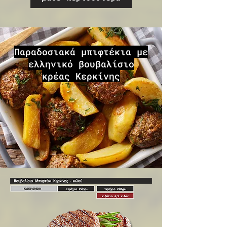
Παραδοσιακά μπιφτέκια με
ελληνικό βουβαλίσιο
κρέας Κερκίνης