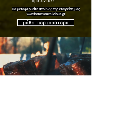
προϊόντα!!!
Θα μεταφερθείτε στο blog της εταιρείας μας
www.borasvouvalicious.gr
μάθε περισσότερα
είσαι
επαγγελματίας?
Αν είσαι επαγγελματίας πάτησε το κουμπί
και συμπλήρωσε τη φόρμα επικοινωνίας που