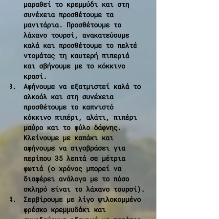
μαραθεί το κρεμμύδι και στη 
συνέχεια προσθέτουμε τα 
μανιτάρια. Προσθέτουμε το 
λάχανο τουρσί, ανακατεύουμε 
καλά και προσθέτουμε το πελτέ 
ντομάτας τη καυτερή πιπεριά 
και σβήνουμε με το κόκκινο 
κρασί.
Αφήνουμε να εξατμιστεί καλά το 
αλκοόλ και στη συνέχεια 
προσθέτουμε το καπνιστό 
κόκκινο πιπέρι, αλάτι, πιπέρι 
μαύρο και το φύλο δάφνης. 
Κλείνουμε με καπάκι και 
αφήνουμε να σιγοβράσει για 
περίπου 35 λεπτά σε μέτρια 
φωτιά (ο χρόνος μπορεί να 
διαφέρει ανάλογα με το πόσο 
σκληρό είναι το λάχανο τουρσί).
Σερβίρουμε με λίγο ψιλοκομμένο 
φρέσκο κρεμμυδάκι και 