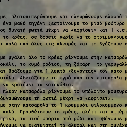
με, αλατοπιπερώνουμε και αλευρώνουμε ελαφρά 
 ένα βαθύ τηγάνι ζεσταίνουμε το μισό βούτυρο
ος δυνατή φωτιά μέχρι να «αφρίσει» και 1 κ.σ
 το κρέας, σε δόσεις χωρίς να το στριμώχνουμ
ι καλά από όλες τις πλευρές και το βγάζουμε 
με βγάλει όλο το κρέας ρίχνουμε στην κατσαρό
οκάλι, το χυμό ροδιού, τη ζάχαρη, το γαρύφαλ
αι βράζουμε για 1 λεπτό «ξύνοντας» τον πάτο 
υτάλα. Αδειάζουμε το υγρό από την κατσαρόλα 
 να κρατήσει τα κατακάθια.
 πλέον κατσαρόλα ρίχνουμε το υπόλοιπο βούτυρ
δυναμώνουμε τη φωτιά μέχρι να «αφρίσει».
με στην κατσαρόλα το 1 κρεμμύδι ψιλοκομμένο 
 καλά. Προσθέτουμε το κρέας, αλάτι και πιπέρ
πρικα, τα μισά σπόρια από ρόδι και σβήνουμε 
ήνουμε να εξατμιστεί το αλκοόλ και στη συνέχ