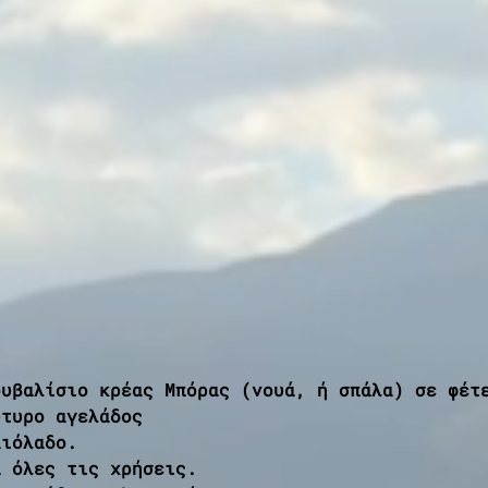
ουβαλίσιο κρέας Μπόρας (νουά, ή σπάλα) σε φέτ
ύτυρο αγελάδος
αιόλαδο.
α όλες τις χρήσεις.