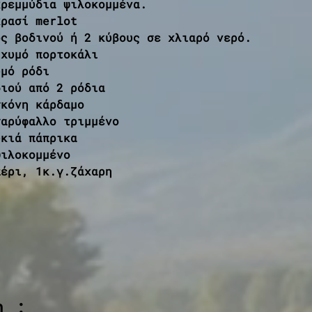
κρεμμύδια ψιλοκομμένα.
κρασί merlot
ός βοδινού ή 2 κύβους σε χλιαρό νερό.
 χυμό πορτοκάλι
υμό ρόδι
διού από 2 ρόδια
σκόνη κάρδαμο
γαρύφαλλο τριμμένο
υκιά πάπρικα
ψιλοκομμένο
πέρι, 1κ.γ.ζάχαρη
η :