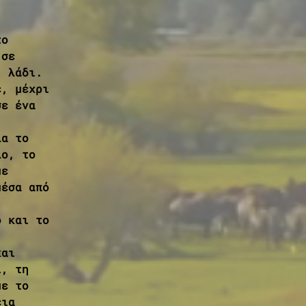
το 
 σε 
. λάδι.
ε, μέχρι 
σε ένα 
λα το 
λο, το 
με 
μέσα από 
ο και το 
και 
ι, τη 
με το 
εια 