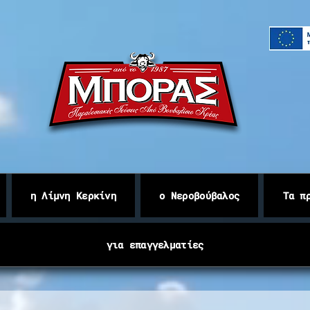
Βουβαλίσιο κρέας Κερκίνης
η Λίμνη Κερκίνη
ο Νεροβούβαλος
Τα π
για επαγγελματίες