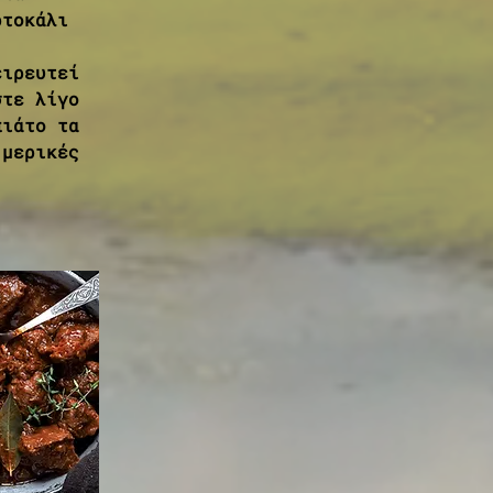
ρτοκάλι 
ειρευτεί 
στε λίγο 
πιάτο τα 
 μερικές 