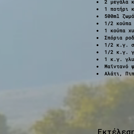
2 μεγάλα 
1 ποτήρι 
500ml ζωμ
1/2 κούπα
1 κούπα χ
Σπόρια ρο
1/2 κ.γ. 
1/2 κ.γ. 
1 κ.γ. γλ
Μαϊντανό 
Αλάτι, Πι
Εκτέλεσ