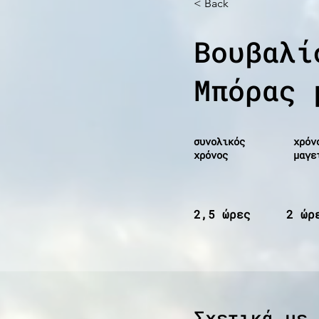
< Back
Βουβαλί
Μπόρας 
συνολικός
χρόν
χρόνος
μαγε
2,5 ώρες
2 ώρ
Σχετικά με 