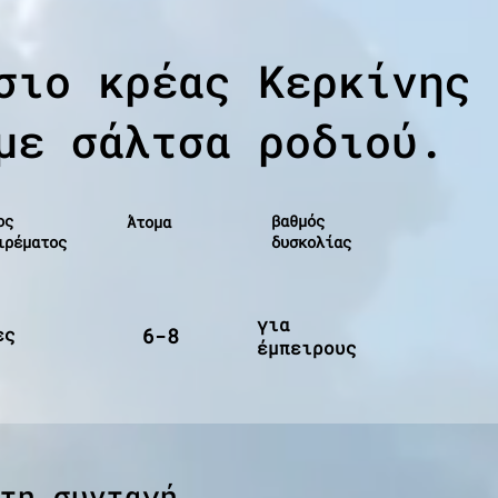
σιο κρέας Κερκίνης
με σάλτσα ροδιού.
ος
βαθμός
Άτομα
ιρέματος
δυσκολίας
για
ες
6-8
έμπειρους
τη συνταγή