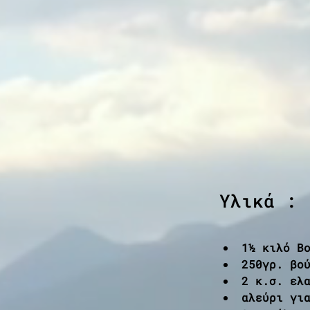
Υλικά :
1½ κιλό Β
250γρ. βο
2 κ.σ. ελ
αλεύρι γι