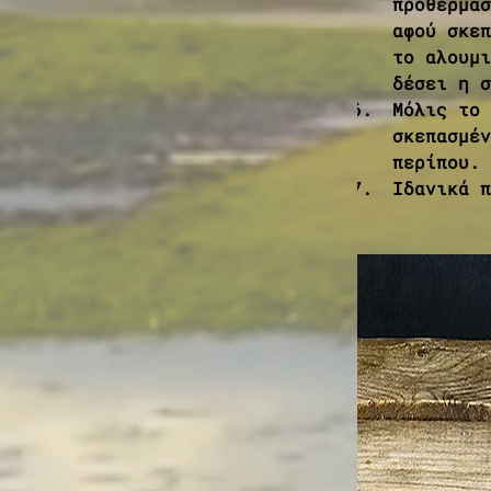
προθερμασ
αφού σκεπ
το αλουμι
δέσει η σ
Μόλις το 
σκεπασμέν
περίπου. 
Ιδανικά π