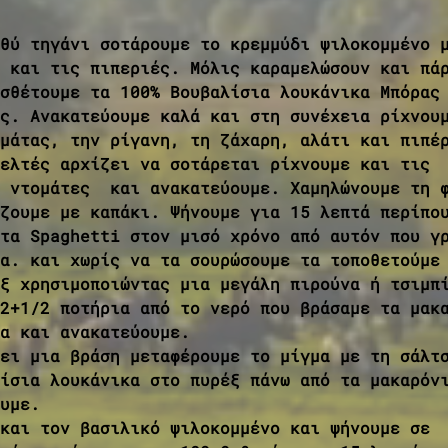
θύ τηγάνι σοτάρουμε το κρεμμύδι ψιλοκομμένο 
 και τις πιπεριές. Μόλις καραμελώσουν και πά
σθέτουμε τα 100% Βουβαλίσια λουκάνικα Μπόρας
ς. Ανακατεύουμε καλά και στη συνέχεια ρίχνου
μάτας, την ρίγανη, τη ζάχαρη, αλάτι και πιπέ
ελτές αρχίζει να σοτάρεται ρίχνουμε και τις 
 ντομάτες  και ανακατεύουμε. Χαμηλώνουμε τη 
ζουμε με καπάκι. Ψήνουμε για 15 λεπτά περίπο
τα Spaghetti στον μισό χρόνο από αυτόν που γ
α. και χωρίς να τα σουρώσουμε τα τοποθετούμε
ξ χρησιμοποιώντας μια μεγάλη πιρούνα ή τσιμπ
2+1/2 ποτήρια από το νερό που βράσαμε τα μακ
α και ανακατεύουμε. 
ει μια βράση μεταφέρουμε το μίγμα με τη σάλτ
ίσια λουκάνικα στο πυρέξ πάνω από τα μακαρόν
υμε. 
και τον βασιλικό ψιλοκομμένο και ψήνουμε σε 