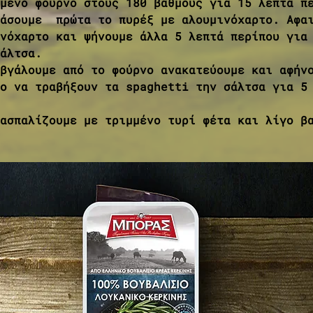
μένο φούρνο στους 180 βαθμούς για 15 λεπτά π
άσουμε  πρώτα το πυρέξ με αλουμινόχαρτο. Αφα
νόχαρτο και ψήνουμε άλλα 5 λεπτά περίπου για
άλτσα. 
βγάλουμε από το φούρνο ανακατεύουμε και αφήν
ο να τραβήξουν τα spaghetti την σάλτσα για 5
ασπαλίζουμε με τριμμένο τυρί φέτα και λίγο β