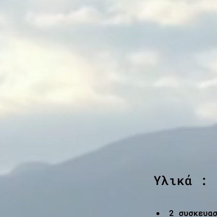
Υλικά :
2 συσκευα