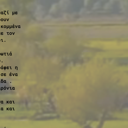
μαζί με 
ρουν 
 κομμένα 
με τον 
ρι. 
φωτιά 
υ. 
ράφει η 
 σε ένα 
ίδα . 
αρόνια 
σα και 
ια και 