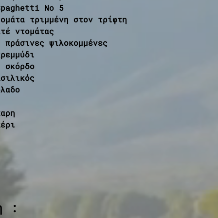
Spaghetti No 5
τομάτα τριμμένη στον τρίφτη
λτέ ντομάτας
ς πράσινες ψιλοκομμένες
κρεμμύδι
ς σκόρδο
ασιλικός
όλαδο
χαρη
πέρι
η :