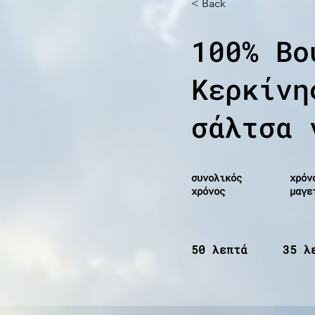
< Back
100% Βο
Κερκίνη
σάλτσα 
συνολικός
χρόν
χρόνος
μαγε
50 λεπτά
35 λ