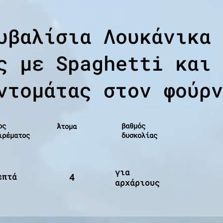
υβαλίσια Λουκάνικα
ς με Spaghetti και
ντομάτας στον φούρν
ος
βαθμός
Άτομα
ιρέματος
δυσκολίας
για
επτά
4
αρχάριους