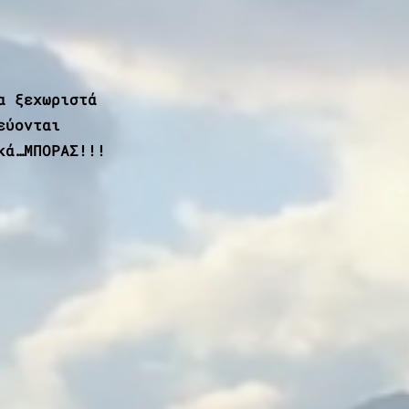
α ξεχωριστά
εύονται
κά…ΜΠΟΡΑΣ!!!