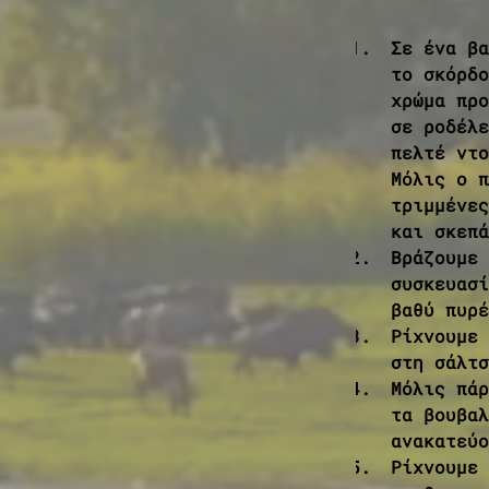
Σε ένα βα
το σκόρδο
χρώμα προ
σε ροδέλε
πελτέ ντο
Μόλις ο π
τριμμένες
και σκεπά
Βράζουμε 
συσκευασί
βαθύ πυρέ
Ρίχνουμε 
στη σάλτσ
Μόλις πάρ
τα βουβαλ
ανακατεύο
Ρίχνουμε 