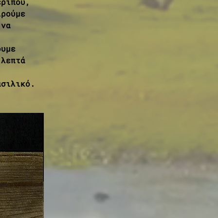
ερίπου, 
ιρούμε 
 να 
ουμε 
 λεπτά 
ασιλικό. 