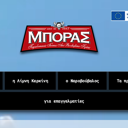
Βουβαλίσιο κρέας Κερκίνης
η Λίμνη Κερκίνη
ο Νεροβούβαλος
Τα π
για επαγγελματίες